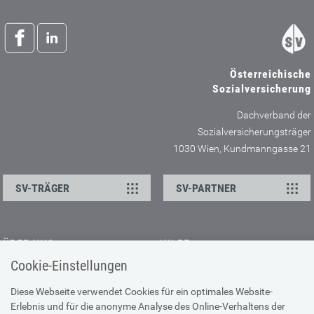
Österreichische
Sozialversicherung
Dachverband der
Sozialversicherungsträger
1030 Wien, Kundmanngasse 21
SV-TRÄGER
SV-PARTNER
ÜBER UNS
HILFE
Cookie-Einstellungen
Kontakt
Barrierefreiheitserklärung
Offene Stellen
Browser-Info & Sicherheit
Diese Webseite verwendet Cookies für ein optimales Website-
Erlebnis und für die anonyme Analyse des Online-Verhaltens der
Presse
Hilfe zur Suche