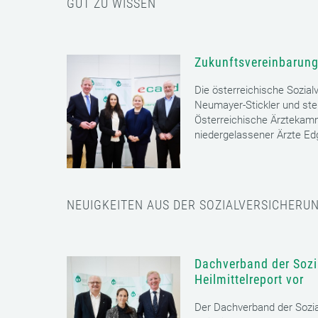
GUT ZU WISSEN
Zukunftsvereinbarung
Die österreichische Sozial
Neumayer-Stickler und ste
Österreichische Ärztekam
niedergelassener Ärzte E
NEUIGKEITEN AUS DER SOZIALVERSICHERU
Dachverband der Sozia
Heilmittelreport vor
Der Dachverband der Sozia