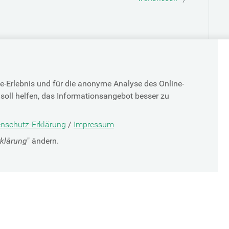
e-Erlebnis und für die anonyme Analyse des Online-
soll helfen, das Informationsangebot besser zu
TOP
nschutz-Erklärung
/
Impressum
rklärung
" ändern.
SV-PARTNER
DATENSCHUTZ
g
Cookie-Erklärung