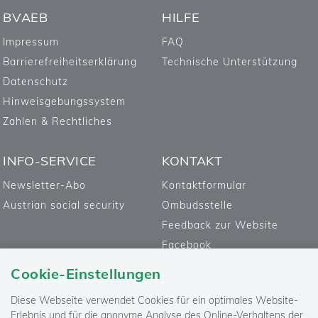
BVAEB
HILFE
Impressum
FAQ
Barrierefreiheitserklärung
Technische Unterstützung
Datenschutz
Hinweisgebungssystem
Zahlen & Rechtliches
INFO-SERVICE
KONTAKT
Newsletter-Abo
Kontaktformular
Austrian social security
Ombudsstelle
Feedback zur Website
Facebook
Cookie-Einstellungen
Diese Webseite verwendet Cookies für ein optimales Website-
Erlebnis und für die anonyme Analyse des Online-Verhaltens der