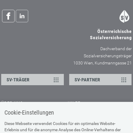
Österreichische
Sozialversicherung
Dachverband der
Sozialversicherungsträger
1030 Wien, Kundmanngasse 21
SV-TRÄGER
SV-PARTNER
ÜBER UNS
HILFE
Cookie-Einstellungen
Kontakt
Barrierefreiheitserklärung
Offene Stellen
Browser-Info & Sicherheit
Diese Webseite verwendet Cookies für ein optimales Website-
Erlebnis und für die anonyme Analyse des Online-Verhaltens der
Presse
Hilfe zur Suche