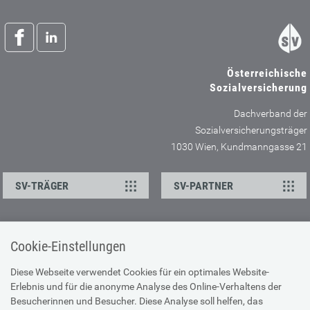
Österreichische
Sozialversicherung
Dachverband der
Sozialversicherungsträger
1030 Wien, Kundmanngasse 21
SV-TRÄGER
SV-PARTNER
ÜBER UNS
HILFE
Cookie-Einstellungen
Kontakt
Barrierefreiheitserklärung
Diese Webseite verwendet Cookies für ein optimales Website-
Offene Stellen
Browser-Info & Sicherheit
Erlebnis und für die anonyme Analyse des Online-Verhaltens der
Besucherinnen und Besucher. Diese Analyse soll helfen, das
Presse
Hilfe zur Suche