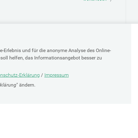
e-Erlebnis und für die anonyme Analyse des Online-
soll helfen, das Informationsangebot besser zu
TOP
nschutz-Erklärung
/
Impressum
rklärung
" ändern.
SV-PARTNER
DATENSCHUTZ
g
Cookie-Erklärung