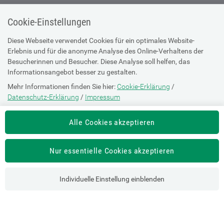
Cookie-Einstellungen
Diese Webseite verwendet Cookies für ein optimales Website-
Erlebnis und für die anonyme Analyse des Online-Verhaltens der
Österreichische
Besucherinnen und Besucher. Diese Analyse soll helfen, das
Sozialversicherung
Informationsangebot besser zu gestalten.
Dachverband der
Mehr Informationen finden Sie hier:
Cookie-Erklärung
/
Sozialversicherungsträger
Datenschutz-Erklärung
/
Impressum
1030 Wien, Kundmanngasse 21
Die Einstellung können Sie jederzeit auf der Seite "
Cookie-Erklärung
"
Alle Cookies akzeptieren
ändern.
SV-TRÄGER
SV-PARTNER
Nur essentielle Cookies akzeptieren
ÜBER UNS
HILFE
Individuelle Einstellung einblenden
Kontakt
Barrierefreiheitserklärung
Offene Stellen
Browser-Info & Sicherheit
Presse
Hilfe zur Suche