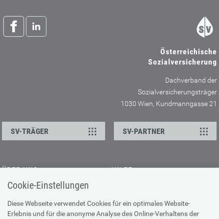
Österreichische
Sozialversicherung
Dachverband der
Sozialversicherungsträger
1030 Wien, Kundmanngasse 21
SV-TRÄGER
SV-PARTNER
ÜBER UNS
HILFE
Cookie-Einstellungen
Kontakt
Barrierefreiheitserklärung
Offene Stellen
Browser-Info & Sicherheit
Diese Webseite verwendet Cookies für ein optimales Website-
Erlebnis und für die anonyme Analyse des Online-Verhaltens der
Presse
Hilfe zur Suche