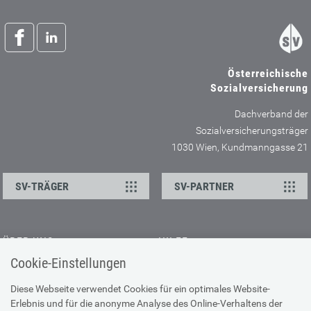
Österreichische
Sozialversicherung
Dachverband der
Sozialversicherungsträger
1030 Wien, Kundmanngasse 21
SV-TRÄGER
SV-PARTNER
ÜBER UNS
HILFE
Cookie-Einstellungen
Kontakt
Barrierefreiheitserklärung
Offene Stellen
Browser-Info & Sicherheit
Diese Webseite verwendet Cookies für ein optimales Website-
Erlebnis und für die anonyme Analyse des Online-Verhaltens der
Presse
Hilfe zur Suche