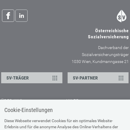
Österreichische
Sozialversicherung
Dachverband der
Sozialversicherungsträger
1030 Wien, Kundmanngasse 21
SV-TRÄGER
SV-PARTNER
ÜBER UNS
HILFE
Cookie-Einstellungen
Kontakt
Barrierefreiheitserklärung
Offene Stellen
Browser-Info & Sicherheit
Diese Webseite verwendet Cookies für ein optimales Website-
Erlebnis und für die anonyme Analyse des Online-Verhaltens der
Presse
Hilfe zur Suche