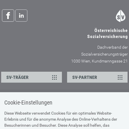
Österreichische
Sozialversicherung
Dachverband der
Sozialversicherungsträger
1030 Wien, Kundmanngasse 21
SV-TRÄGER
SV-PARTNER
ÜBER UNS
HILFE
Cookie-Einstellungen
Kontakt
Barrierefreiheitserklärung
Diese Webseite verwendet Cookies für ein optimales Website-
Offene Stellen
Browser-Info & Sicherheit
Erlebnis und für die anonyme Analyse des Online-Verhaltens der
Besucherinnen und Besucher. Diese Analyse soll helfen, das
Presse
Hilfe zur Suche