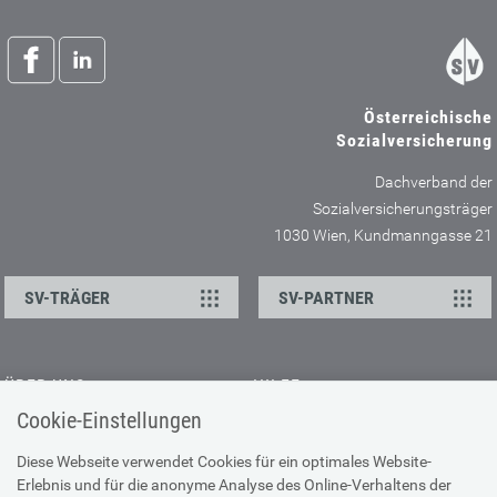
Österreichische
Sozialversicherung
Dachverband der
Sozialversicherungsträger
1030 Wien, Kundmanngasse 21
SV-TRÄGER
SV-PARTNER
ÜBER UNS
HILFE
Cookie-Einstellungen
Kontakt
Barrierefreiheitserklärung
Offene Stellen
Browser-Info & Sicherheit
Diese Webseite verwendet Cookies für ein optimales Website-
Erlebnis und für die anonyme Analyse des Online-Verhaltens der
Presse
Hilfe zur Suche