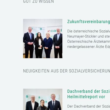
GUT ZU WISSEN
Zukunftsvereinbarung
Die österreichische Sozial
Neumayer-Stickler und ste
Österreichische Ärztekam
niedergelassener Ärzte E
NEUIGKEITEN AUS DER SOZIALVERSICHERU
Dachverband der Sozia
Heilmittelreport vor
Der Dachverband der Sozia