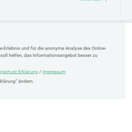
e-Erlebnis und für die anonyme Analyse des Online-
soll helfen, das Informationsangebot besser zu
TOP
nschutz-Erklärung
/
Impressum
rklärung
" ändern.
SV-PARTNER
DATENSCHUTZ
g
Cookie-Erklärung