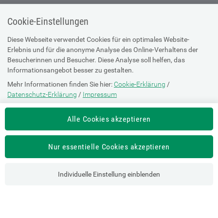
Cookie-Einstellungen
Diese Webseite verwendet Cookies für ein optimales Website-
Erlebnis und für die anonyme Analyse des Online-Verhaltens der
Österreichische
Besucherinnen und Besucher. Diese Analyse soll helfen, das
Sozialversicherung
Informationsangebot besser zu gestalten.
Dachverband der
Mehr Informationen finden Sie hier:
Cookie-Erklärung
/
Sozialversicherungsträger
Datenschutz-Erklärung
/
Impressum
1030 Wien, Kundmanngasse 21
Die Einstellung können Sie jederzeit auf der Seite "
Cookie-Erklärung
"
Alle Cookies akzeptieren
ändern.
SV-TRÄGER
SV-PARTNER
Nur essentielle Cookies akzeptieren
ÜBER UNS
HILFE
Individuelle Einstellung einblenden
Kontakt
Barrierefreiheitserklärung
Offene Stellen
Browser-Info & Sicherheit
Presse
Hilfe zur Suche