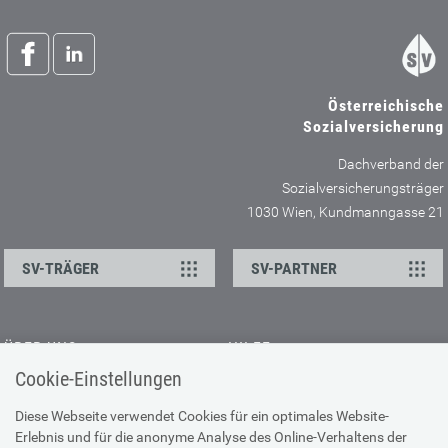
Österreichische
Sozialversicherung
Dachverband der
Sozialversicherungsträger
1030 Wien, Kundmanngasse 21
SV-TRÄGER
SV-PARTNER
ÜBER UNS
HILFE
Cookie-Einstellungen
Kontakt
Barrierefreiheitserklärung
Offene Stellen
Browser-Info & Sicherheit
Diese Webseite verwendet Cookies für ein optimales Website-
Erlebnis und für die anonyme Analyse des Online-Verhaltens der
Presse
Hilfe zur Suche